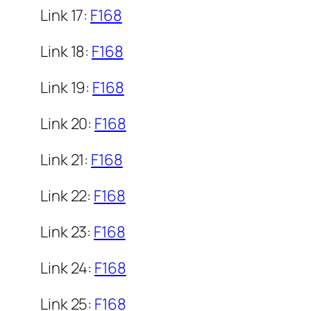
Link 17:
F168
Link 18:
F168
Link 19:
F168
Link 20:
F168
Link 21:
F168
Link 22:
F168
Link 23:
F168
Link 24:
F168
Link 25:
F168