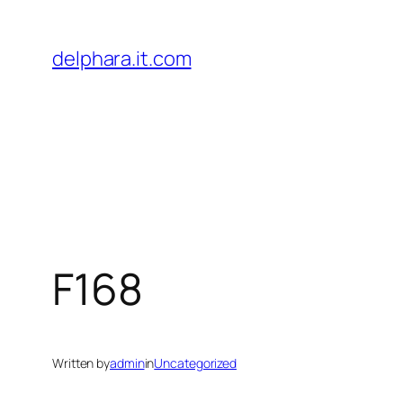
Skip
to
delphara.it.com
content
F168
Written by
admin
in
Uncategorized