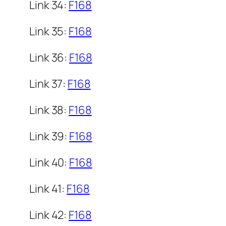
Link 34:
F168
Link 35:
F168
Link 36:
F168
Link 37:
F168
Link 38:
F168
Link 39:
F168
Link 40:
F168
Link 41:
F168
Link 42:
F168