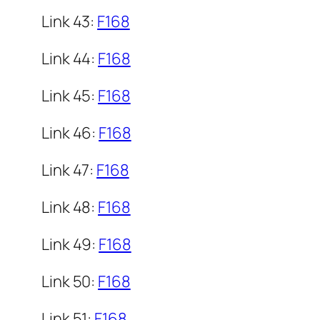
Link 43:
F168
Link 44:
F168
Link 45:
F168
Link 46:
F168
Link 47:
F168
Link 48:
F168
Link 49:
F168
Link 50:
F168
Link 51:
F168