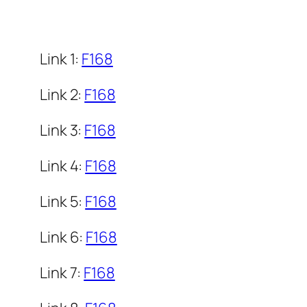
Link 1:
F168
Link 2:
F168
Link 3:
F168
Link 4:
F168
Link 5:
F168
Link 6:
F168
Link 7:
F168